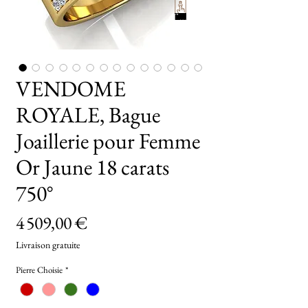
TryOn
VENDOME
ROYALE, Bague
Joaillerie pour Femme
Or Jaune 18 carats
750°
Prix
4 509,00 €
Livraison gratuite
Pierre Choisie
*