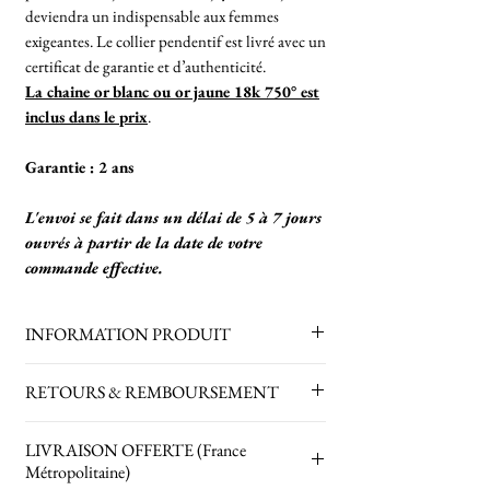
deviendra un indispensable aux femmes
exigeantes. Le collier pendentif est livré avec un
certificat de garantie et d’authenticité.
La chaine or blanc ou or jaune 18k 750° est
inclus dans le prix
.
Garantie : 2 ans
L'envoi se fait dans un délai de 5 à 7 jours
ouvrés à partir de la date de votre
commande effective.
INFORMATION PRODUIT
1 Diamant Solitaire Ethique : clarté VS /
RETOURS & REMBOURSEMENT
couleur G (extra extra blanc)
Vendu
avec
la chaine d'une longueur de
Retours acceptés pendant 30 jours
LIVRAISON OFFERTE (France
+/- 42 cm
uniquement sur les produits achetés en
Métropolitaine)
Poids : +/- 2,17 grammes
stock (veuillez nous contacter pour