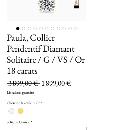
TryOn
Paula, Collier
Pendentif Diamant
Solitaire / G / VS / Or
18 carats
Prix
Prix
 3 899,00 € 
1 899,00 €
original
promotionnel
Livraison gratuite
Choix de la couleur Or
*
Solitaire Central
*