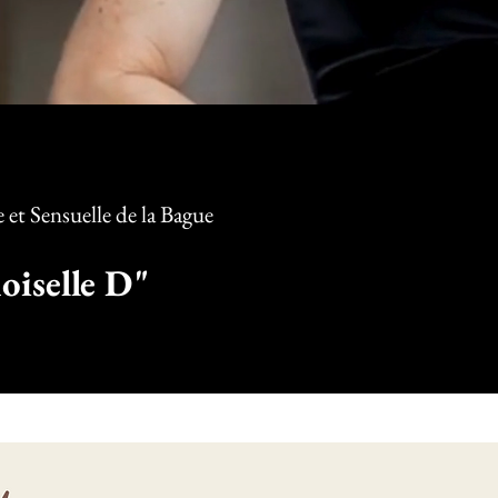
et Sensuelle d
e la Bague
iselle D"