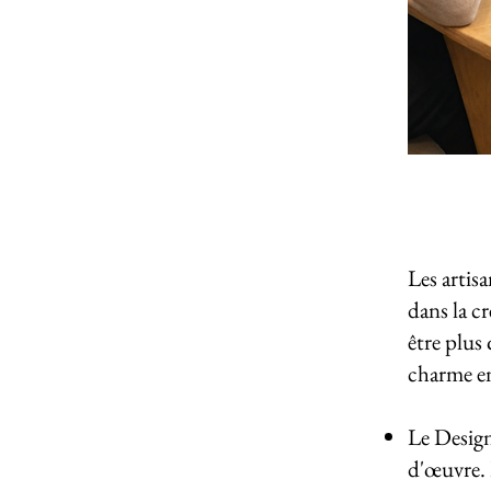
Les artis
dans la c
être plus
charme en
Le Design 
d'œuvre. 