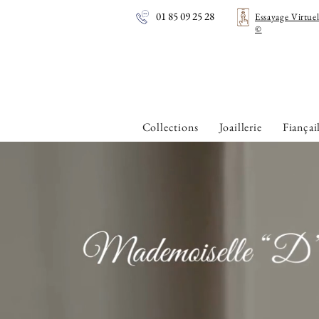
01 85 09 25 28
Essayage Virtue
©
Collections
Joaillerie
Fiançai