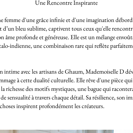
Une Rencontre Inspirante
 femme d'une grâce infinie et d'une imagination déborda
t d’un bleu sublime, captivent tous ceux qu'elle rencontre
 son âme profonde et généreuse. Elle est un mélange envoû
italo-indienne, une combinaison rare qui reflète parfaitem
n intime avec les artisans de Ghaum, Mademoiselle D dévo
mage à cette dualité culturelle. Elle rêve d'une pièce qui al
 à la richesse des motifs mystiques, une bague qui raconter
de sensualité à travers chaque détail. Sa résilience, son i
s choses inspirent profondément les créateurs.