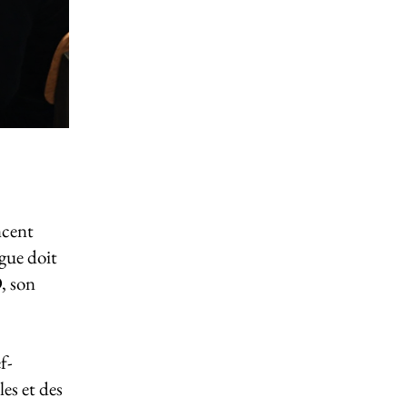
ncent
ague doit
D, son
f-
es et des