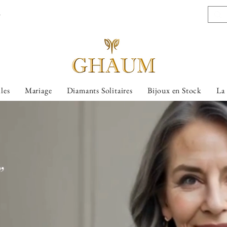
l
lles
Mariage
Diamants Solitaires
Bijoux en Stock
La