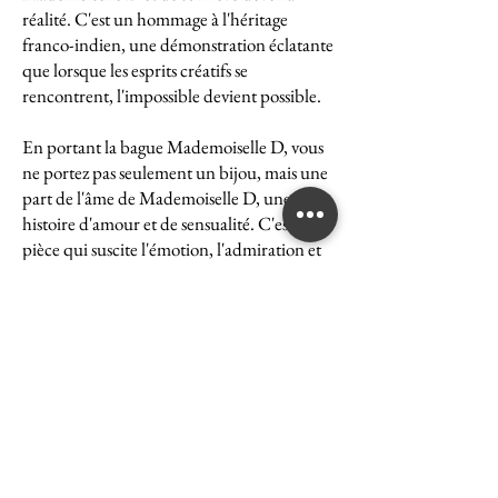
réalité. C'est un hommage à l'héritage
franco-indien, une démonstration éclatante
que lorsque les esprits créatifs se
rencontrent, l'impossible devient possible.
En portant la bague Mademoiselle D, vous
ne portez pas seulement un bijou, mais une
part de l'âme de Mademoiselle D, une
histoire d'amour et de sensualité. C'est une
pièce qui suscite l'émotion, l'admiration et
le désir, une véritable icône de l'art et du
luxe.
La bague Mademoiselle D est un symbole
puissant de ce que peut accomplir l'union
des cultures et des esprits. Elle représente la
quintessence de la Maison Ghaum, où
chaque création est le fruit d'une réflexion
profonde et d'un savoir-faire exceptionnel.