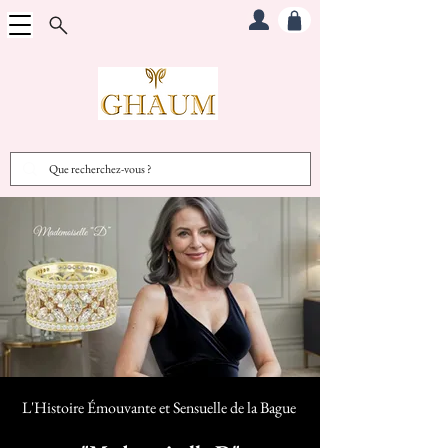
L'Histoire Émouvante et Sensuelle d
e la Bague