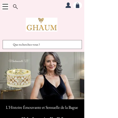
L'Histoire Émouvante et Sensuelle d
e la Bague