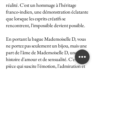
réalité. C'est un hommage à l'héritage
franco-indien, une démonstration éclatante
que lorsque les esprits créatifs se
rencontrent, l'impossible devient possible.
En portant la bague Mademoiselle D, vous
ne portez pas seulement un bijou, mais une
part de l'âme de Mademoiselle D, une
histoire d'amour et de sensualité. C'est une
pièce qui suscite l'émotion, l'admiration et
le désir, une véritable icône de l'art et du
luxe.
La bague Mademoiselle D est un symbole
puissant de ce que peut accomplir l'union
des cultures et des esprits. Elle représente la
quintessence de la Maison Ghaum, où
chaque création est le fruit d'une réflexion
profonde et d'un savoir-faire exceptionnel.