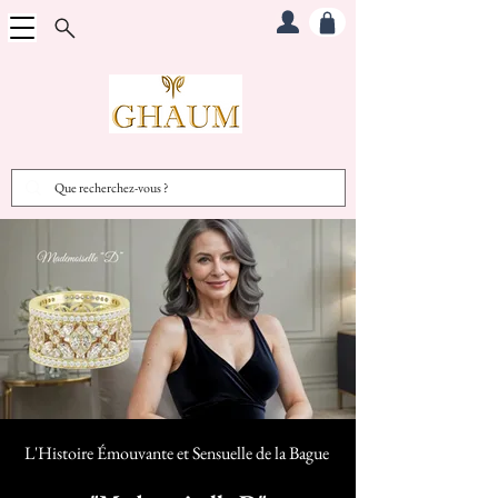
L'Histoire Émouvante et Sensuelle d
e la Bague