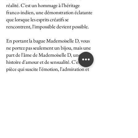
réalité. C'est un hommage à l'héritage
franco-indien, une démonstration éclatante
que lorsque les esprits créatifs se
rencontrent, l'impossible devient possible.
En portant la bague Mademoiselle D, vous
ne portez pas seulement un bijou, mais une
part de l'âme de Mademoiselle D, une
histoire d'amour et de sensualité. C'est une
pièce qui suscite l'émotion, l'admiration et
le désir, une véritable icône de l'art et du
luxe.
La bague Mademoiselle D est un symbole
puissant de ce que peut accomplir l'union
des cultures et des esprits. Elle représente la
quintessence de la Maison Ghaum, où
chaque création est le fruit d'une réflexion
profonde et d'un savoir-faire exceptionnel.