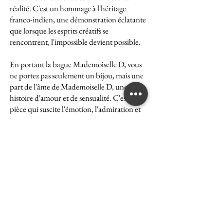
réalité. C'est un hommage à l'héritage
franco-indien, une démonstration éclatante
que lorsque les esprits créatifs se
rencontrent, l'impossible devient possible.
En portant la bague Mademoiselle D, vous
ne portez pas seulement un bijou, mais une
part de l'âme de Mademoiselle D, une
histoire d'amour et de sensualité. C'est une
pièce qui suscite l'émotion, l'admiration et
le désir, une véritable icône de l'art et du
luxe.
La bague Mademoiselle D est un symbole
puissant de ce que peut accomplir l'union
des cultures et des esprits. Elle représente la
quintessence de la Maison Ghaum, où
chaque création est le fruit d'une réflexion
profonde et d'un savoir-faire exceptionnel.