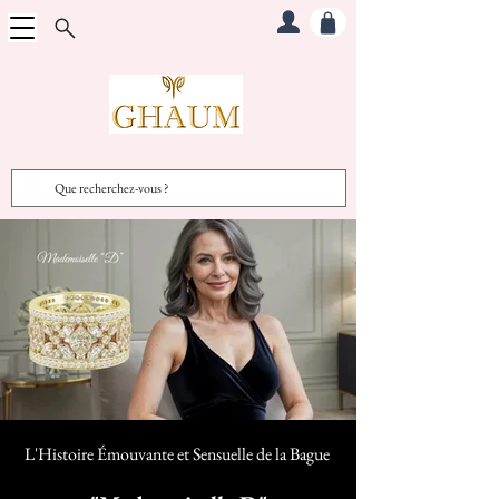
L'Histoire Émouvante et Sensuelle d
e la Bague