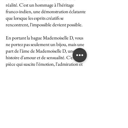
réalité. C'est un hommage à l'héritage
franco-indien, une démonstration éclatante
que lorsque les esprits créatifs se
rencontrent, l'impossible devient possible.
En portant la bague Mademoiselle D, vous
ne portez pas seulement un bijou, mais une
part de l'âme de Mademoiselle D, une
histoire d'amour et de sensualité. C'est une
pièce qui suscite l'émotion, l'admiration et
le désir, une véritable icône de l'art et du
luxe.
La bague Mademoiselle D est un symbole
puissant de ce que peut accomplir l'union
des cultures et des esprits. Elle représente la
quintessence de la Maison Ghaum, où
chaque création est le fruit d'une réflexion
profonde et d'un savoir-faire exceptionnel.