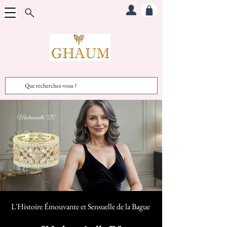
L'Histoire Émouvante et Sensuelle d
e la Bague