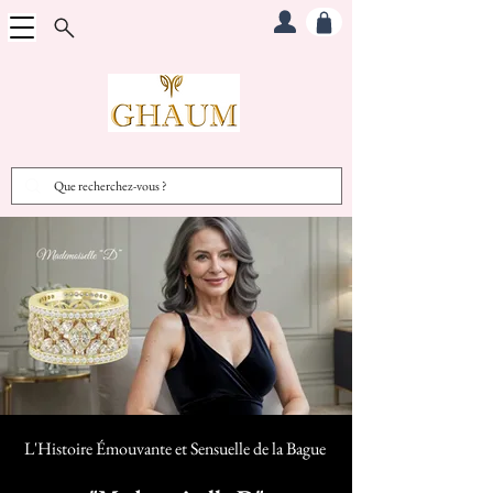
L'Histoire Émouvante et Sensuelle d
e la Bague