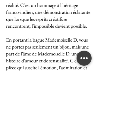
réalité. C'est un hommage à l'héritage
franco-indien, une démonstration éclatante
que lorsque les esprits créatifs se
rencontrent, l'impossible devient possible.
En portant la bague Mademoiselle D, vous
ne portez pas seulement un bijou, mais une
part de l'âme de Mademoiselle D, une
histoire d'amour et de sensualité. C'est une
pièce qui suscite l'émotion, l'admiration et
le désir, une véritable icône de l'art et du
luxe.
La bague Mademoiselle D est un symbole
puissant de ce que peut accomplir l'union
des cultures et des esprits. Elle représente la
quintessence de la Maison Ghaum, où
chaque création est le fruit d'une réflexion
profonde et d'un savoir-faire exceptionnel.