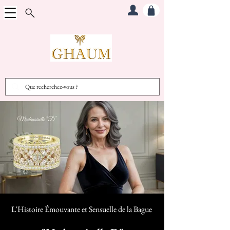
L'Histoire Émouvante et Sensuelle d
e la Bague