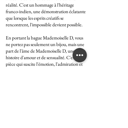
réalité. C'est un hommage à l'héritage
franco-indien, une démonstration éclatante
que lorsque les esprits créatifs se
rencontrent, l'impossible devient possible.
En portant la bague Mademoiselle D, vous
ne portez pas seulement un bijou, mais une
part de l'âme de Mademoiselle D, une
histoire d'amour et de sensualité. C'est une
pièce qui suscite l'émotion, l'admiration et
le désir, une véritable icône de l'art et du
luxe.
La bague Mademoiselle D est un symbole
puissant de ce que peut accomplir l'union
des cultures et des esprits. Elle représente la
quintessence de la Maison Ghaum, où
chaque création est le fruit d'une réflexion
profonde et d'un savoir-faire exceptionnel.