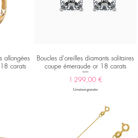
es allongées
Boucles d'oreilles diamants solitaires
Aperçu rapide
 18 carats
coupe émeraude or 18 carats
Prix
1 299,00 €
Livraison gratuite