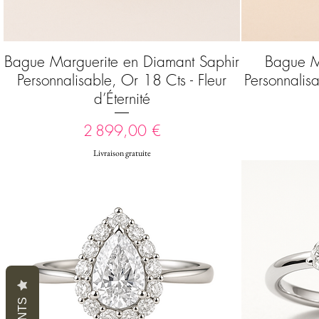
Bague Marguerite en Diamant Saphir
Bague M
Aperçu rapide
Personnalisable, Or 18 Cts - Fleur
Personnalis
d’Éternité
Prix
2 899,00 €
Livraison gratuite