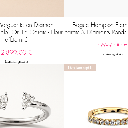
arguerite en Diamant
Bague Hampton Etern
Aperçu rapide
Aperçu rapide
able, Or 18 Carats - Fleur
carats & Diamants Ronds 
d’Éternité
Prix
3 699,00 €
Prix
2 899,00 €
Livraison gratuite
Livraison gratuite
Livraison rapide