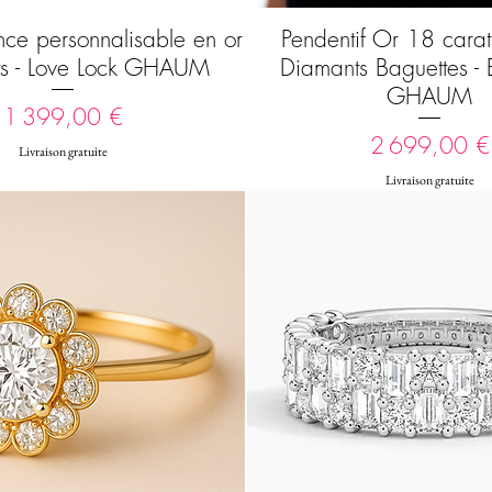
nce personnalisable en or
Pendentif Or 18 carats
Aperçu rapide
Aperçu rapide
ts - Love Lock GHAUM
Diamants Baguettes -
GHAUM
Prix
1 399,00 €
Prix
2 699,00 €
Livraison gratuite
Livraison gratuite