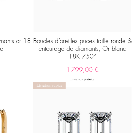
mants or 18
Boucles d’oreilles puces taille ronde &
Aperçu rapide
me
entourage de diamants, Or blanc
18K 750°
Prix
1 799,00 €
Livraison gratuite
Livraison rapide