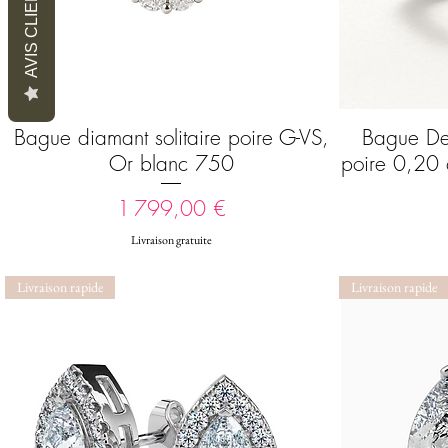
AVIS CLIENTS
Bague diamant solitaire poire G-VS,
Bague Dem
Aperçu rapide
Or blanc 750
poire 0,20 
Prix
1 799,00 €
Livraison gratuite
Livraison rapide
Livraison rapide