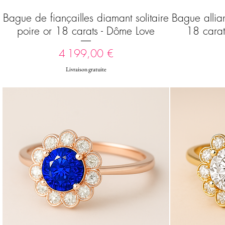
Bague de fiançailles diamant solitaire
Bague allia
Aperçu rapide
poire or 18 carats - Dôme Love
18 cara
Prix
4 199,00 €
Livraison gratuite