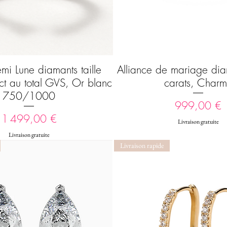
i Lune diamants taille
Alliance de mariage dia
Aperçu rapide
Aperçu rapide
ct au total GVS, Or blanc
carats, Char
750/1000
Prix
999,00 €
Prix
1 499,00 €
Livraison gratuite
Livraison gratuite
Livraison rapide