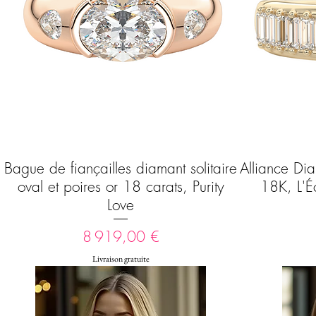
Bague de fiançailles diamant solitaire
Alliance Di
Aperçu rapide
oval et poires or 18 carats, Purity
18K, L'Éc
Love
Prix
8 919,00 €
Livraison gratuite