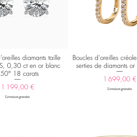
oreilles diamants taille
Boucles d'oreilles créol
Aperçu rapide
Aperçu rapide
S, 0,30 ct en or blanc
serties de diamants or
50° 18 carats
Prix
1 699,00 €
Prix
1 199,00 €
Livraison gratuite
Livraison gratuite