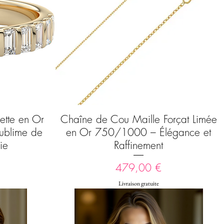
ette en Or
Chaîne de Cou Maille Forçat Limée
Aperçu rapide
ublime de
en Or 750/1000 – Élégance et
ie
Raffinement
Prix
479,00 €
Livraison gratuite