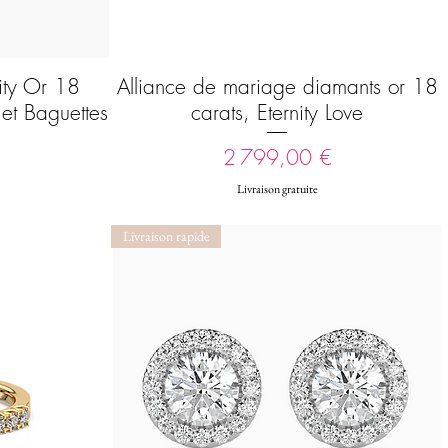
ity Or 18
Alliance de mariage diamants or 18
Aperçu rapide
et Baguettes
carats, Eternity Love
Prix
2 799,00 €
Livraison gratuite
Livraison rapide