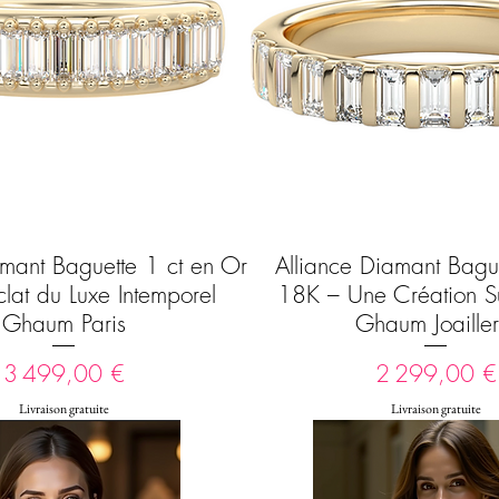
amant Baguette 1 ct en Or
Alliance Diamant Bagu
Aperçu rapide
Aperçu rapide
lat du Luxe Intemporel
18K – Une Création S
Ghaum Paris
Ghaum Joailler
Prix
Prix
3 499,00 €
2 299,00 €
Livraison gratuite
Livraison gratuite