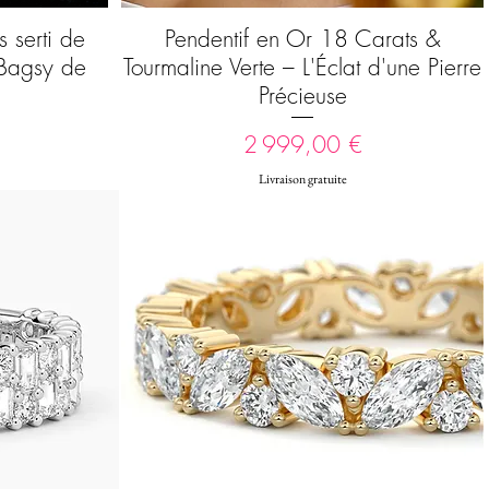
 serti de
Pendentif en Or 18 Carats &
Aperçu rapide
 Bagsy de
Tourmaline Verte – L'Éclat d'une Pierre
Précieuse
Prix
2 999,00 €
Livraison gratuite