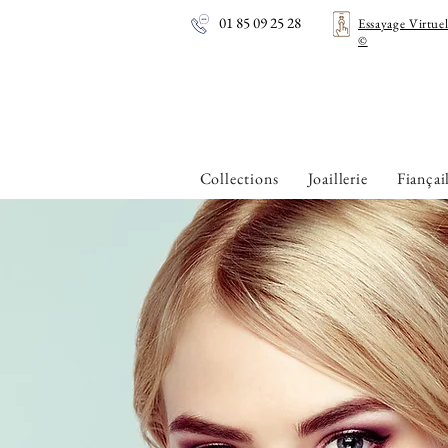
01 85 09 25 28
Essayage Virtue
©
Collections
Joaillerie
Fiançai