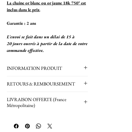
La chaine or blanc ou or jaune 18k 750° est
inclus dans le prix
.
Garantie : 2 ans
L'envoi se fait dans un délai de 15 à
20 jours ouvrés à partir de la date de votre
commande effective.
INFORMATION PRODUIT
1 Diamant Solitaire Naturel : clarté VS /
RETOURS & REMBOURSEMENT
couleur G (extra extra blanc)
Certificat de Laboratoire : IGI, GIA,
Retours acceptés pendant 30 jours
LIVRAISON OFFERTE (France
HRD
uniquement sur les produits achetés en
Métropolitaine)
Vendu
avec
la chaine d'une longueur de
stock (veuillez nous contacter pour
+/- 42 cm
connaître les conditions de retour).
La Livraison est offerte pour tout
Poids : +/- 3,17 grammes
Remboursement du bijou se fera sous 15
envoi en France Métropolitaine
.
jours ouvrés.
Envoi du Colis en Pochette Valeur