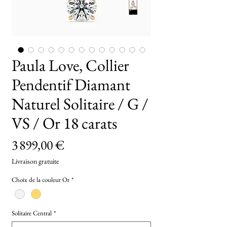
TryOn
Paula Love, Collier
Pendentif Diamant
Naturel Solitaire / G /
VS / Or 18 carats
Prix
3 899,00 €
Livraison gratuite
Choix de la couleur Or
*
Solitaire Central
*